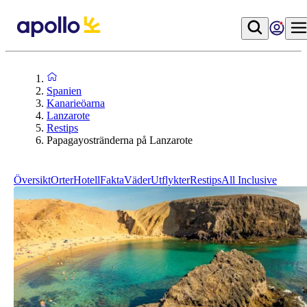
Spanien
Kanarieöarna
Lanzarote
Restips
Papagayostränderna på Lanzarote
Översikt
Orter
Hotell
Fakta
Väder
Utflykter
Restips
All Inclusive