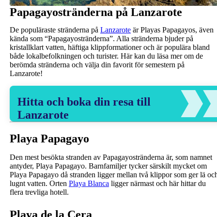
Papagayostränderna på Lanzarote
De populäraste stränderna på
Lanzarote
är Playas Papagayos, även
kända som “Papagayostränderna”. Alla stränderna bjuder på
kristallklart vatten, häftiga klippformationer och är populära bland
både lokalbefolkningen och turister. Här kan du läsa mer om de
berömda stränderna och välja din favorit för semestern på
Lanzarote!
Hitta och boka din resa till
Lanzarote
Playa Papagayo
Den mest besökta stranden av Papagayostränderna är, som namnet
antyder, Playa Papagayo. Barnfamiljer tycker särskilt mycket om
Playa Papagayo då stranden ligger mellan två klippor som ger lä oc
lugnt vatten. Orten
Playa Blanca
ligger närmast och här hittar du
flera trevliga hotell.
Playa de la Cera