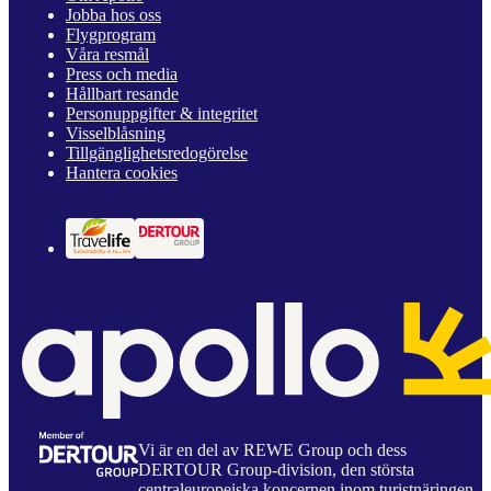
Jobba hos oss
Flygprogram
Våra resmål
Press och media
Hållbart resande
Personuppgifter & integritet
Visselblåsning
Tillgänglighetsredogörelse
Hantera cookies
Vi är en del av REWE Group och dess
DERTOUR Group-division, den största
centraleuropeiska koncernen inom turistnäringen.