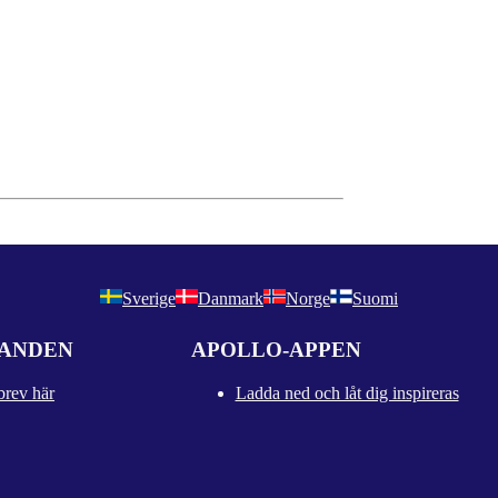
Sverige
Danmark
Norge
Suomi
DANDEN
APOLLO-APPEN
brev här
Ladda ned och låt dig inspireras