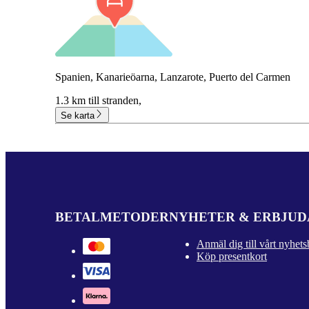
Spanien, Kanarieöarna, Lanzarote, Puerto del Carmen
1.3 km till stranden,
Se karta
BETALMETODER
NYHETER & ERBJU
Anmäl dig till vårt nyhets
Köp presentkort