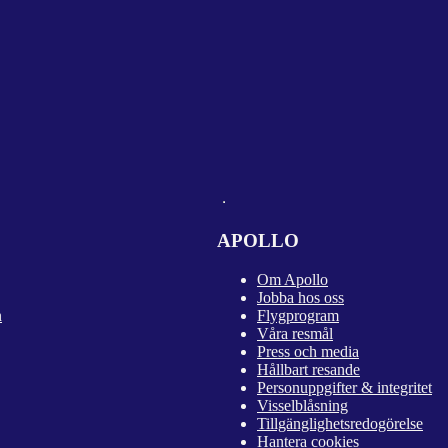
APOLLO
Om Apollo
Jobba hos oss
n
Flygprogram
Våra resmål
Press och media
Hållbart resande
Personuppgifter & integritet
Visselblåsning
Tillgänglighetsredogörelse
Hantera cookies