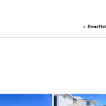
Resor
Hot