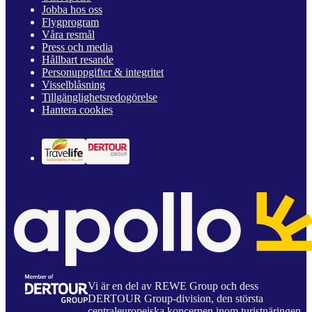
Jobba hos oss
Flygprogram
Våra resmål
Press och media
Hållbart resande
Personuppgifter & integritet
Visselblåsning
Tillgänglighetsredogörelse
Hantera cookies
Vi är en del av REWE Group och dess
DERTOUR Group-division, den största
centraleuropeiska koncernen inom turistnäringen.