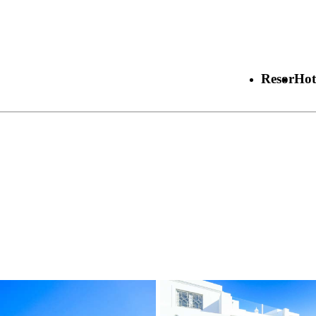
Resor
Hot