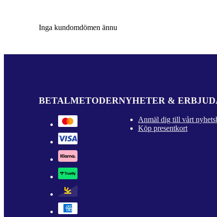
Inga kundomdömen ännu
BETALMETODER
NYHETER & ERBJU
Anmäl dig till vårt nyhets
Köp presentkort