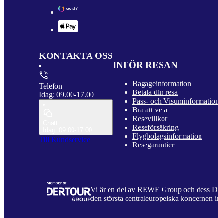
KONTAKTA OSS
INFÖR RESAN
Bagageinformation
Telefon
Betala din resa
Idag: 09.00-17.00
Pass- och Visuminformatio
Bra att veta
Resevillkor
Chatt
Reseförsäkring
Idag: 09.00-17.00
Flygbolagsinformation
Till Kundservice
Resegarantier
Vi är en del av REWE Group och dess
den största centraleuropeiska koncernen i