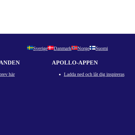
Sverige
Danmark
Norge
Suomi
DANDEN
APOLLO-APPEN
brev här
Ladda ned och låt dig inspireras