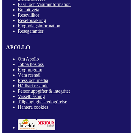
Pass- och Visuminformation
Bra att veta
Resevillkor
Reseförsäkring
Flygbolagsinformation
Resegarantier
APOLLO
Om Apollo
Jobba hos oss
Flygprogram
Våra resmål
Press och media
Hållbart resande
Personuppgifter & integritet
Visselblåsning
Tillgänglighetsredogörelse
Hantera cookies