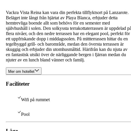
Vackra Vista Reina kan vara din perfekta tillflyktsort på Lanzarote.
Beläget inte långt från hjärtat av Playa Blanca, erbjuder detta
hemtrevliga boende allt som behövs för en semester med
självhushåll i solen. Den solkyssta terrakottaterrassen är uppdelad p
flera nivåer, och den nedre terrassen har en elegant pool, perfekt för
ett uppfriskande dopp i middagssolen. På mittterrassen hittar du en
tegelbyggd grill- och barområde, medan den översta terrassen är
skuggig och erbjuder din utomhusmåltid. Härifrån kan du njuta av
en fantastisk utsikt över de närliggande bergen i fjärran medan du
njuter av en lunch bland vänner och familj.
Mer om hotellet
Faciliteter
Wifi på rummet
Pool
Läge