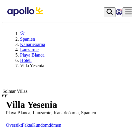
Spanien
Kanarieöarna
Lanzarote
Playa Blanca
Hotell
Villa Yesenia
Solmar Villas
Villa Yesenia
Playa Blanca, Lanzarote, Kanarieöarna, Spanien
Översikt
Fakta
Kundomdömen