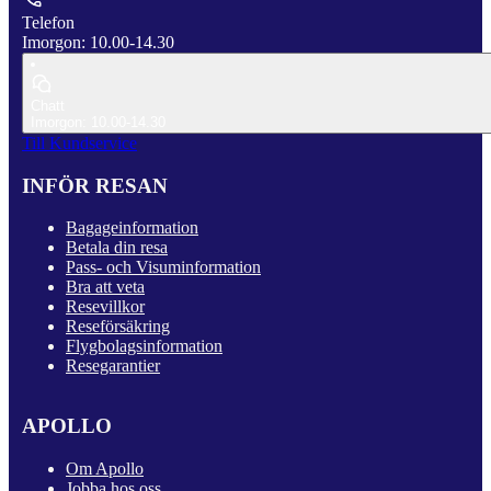
Telefon
Imorgon: 10.00-14.30
Chatt
Imorgon: 10.00-14.30
Till Kundservice
INFÖR RESAN
Bagageinformation
Betala din resa
Pass- och Visuminformation
Bra att veta
Resevillkor
Reseförsäkring
Flygbolagsinformation
Resegarantier
APOLLO
Om Apollo
Jobba hos oss