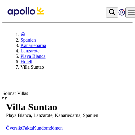
Spanien
Kanarieöarna
Lanzarote
Playa Blanca
Hotell
Villa Suntao
Solmar Villas
Villa Suntao
Playa Blanca, Lanzarote, Kanarieöarna, Spanien
Översikt
Fakta
Kundomdömen