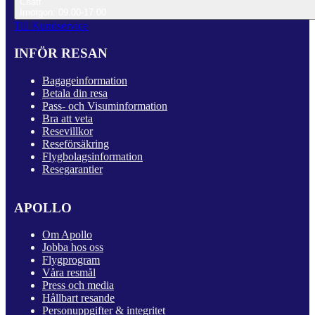
Chatt
Imorgon: 09.00-17.00
Till Kundservice
INFÖR RESAN
Bagageinformation
Betala din resa
Pass- och Visuminformation
Bra att veta
Resevillkor
Reseförsäkring
Flygbolagsinformation
Resegarantier
APOLLO
Om Apollo
Jobba hos oss
Flygprogram
Våra resmål
Press och media
Hållbart resande
Personuppgifter & integritet