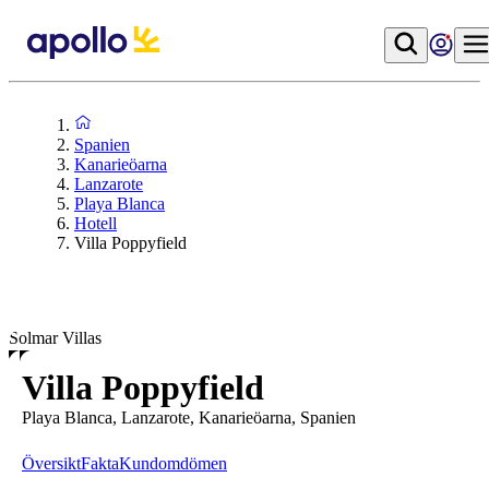
Spanien
Kanarieöarna
Lanzarote
Playa Blanca
Hotell
Villa Poppyfield
Solmar Villas
Villa Poppyfield
Playa Blanca, Lanzarote, Kanarieöarna, Spanien
Översikt
Fakta
Kundomdömen