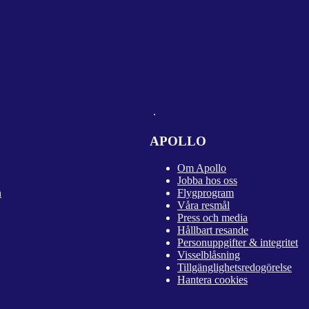
APOLLO
Om Apollo
Jobba hos oss
n
Flygprogram
Våra resmål
Press och media
Hållbart resande
Personuppgifter & integritet
Visselblåsning
Tillgänglighetsredogörelse
Hantera cookies