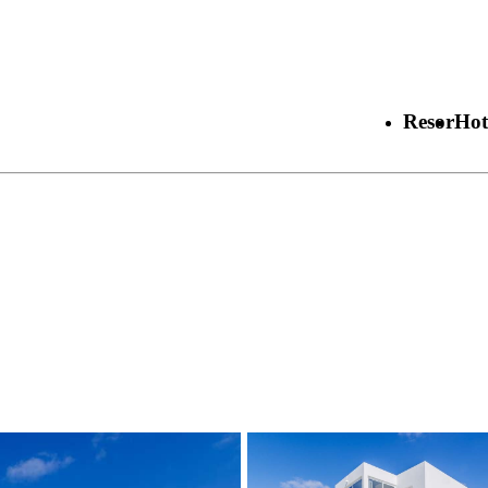
Resor
Hot