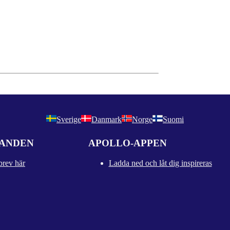
Sverige
Danmark
Norge
Suomi
DANDEN
APOLLO-APPEN
brev här
Ladda ned och låt dig inspireras