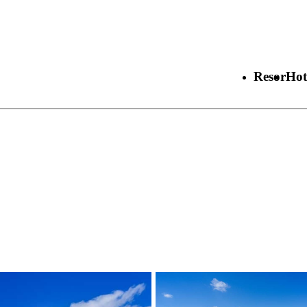
Resor
Hot