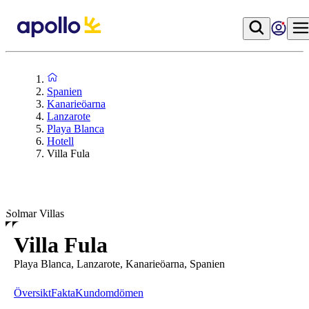
Spanien
Kanarieöarna
Lanzarote
Playa Blanca
Hotell
Villa Fula
Solmar Villas
Villa Fula
Playa Blanca, Lanzarote, Kanarieöarna, Spanien
Översikt
Fakta
Kundomdömen