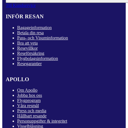
Till Kundservice
INFÖR RESAN
Bagageinformation
Betala din resa
Pass- och Visuminformation
Bra att veta
Resevillkor
Reseförsäkring
Flygbolagsinformation
Resegarantier
APOLLO
Om Apollo
Jobba hos oss
Flygprogram
Våra resmål
Press och media
Hållbart resande
Personuppgifter & integritet
Visselblåsning