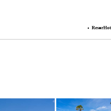
Resor
Hot