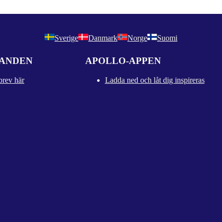
Sverige
Danmark
Norge
Suomi
DANDEN
APOLLO-APPEN
brev här
Ladda ned och låt dig inspireras