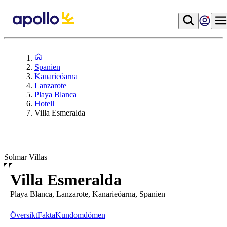
Spanien
Kanarieöarna
Lanzarote
Playa Blanca
Hotell
Villa Esmeralda
Solmar Villas
Villa Esmeralda
Playa Blanca, Lanzarote, Kanarieöarna, Spanien
Översikt
Fakta
Kundomdömen