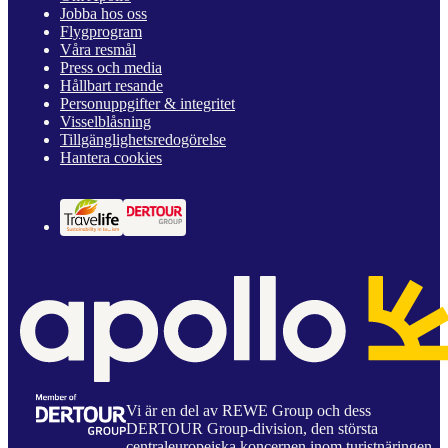
Jobba hos oss
Flygprogram
Våra resmål
Press och media
Hållbart resande
Personuppgifter & integritet
Visselblåsning
Tillgänglighetsredogörelse
Hantera cookies
Vi är en del av REWE Group och dess
DERTOUR Group-division, den största
centraleuropeiska koncernen inom turistnäringen.