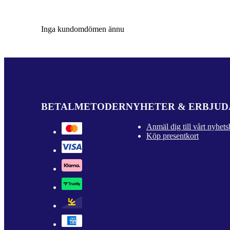
Inga kundomdömen ännu
BETALMETODER
NYHETER & ERBJU
Anmäl dig till vårt nyhets
Köp presentkort