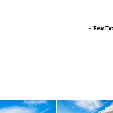
Resor
Hot