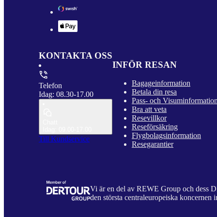
KONTAKTA OSS
INFÖR RESAN
Bagageinformation
Telefon
Betala din resa
Idag: 08.30-17.00
Pass- och Visuminformatio
Bra att veta
Resevillkor
Chatt
Reseförsäkring
Idag: 09.00-17.00
Flygbolagsinformation
Till Kundservice
Resegarantier
Vi är en del av REWE Group och dess
den största centraleuropeiska koncernen i