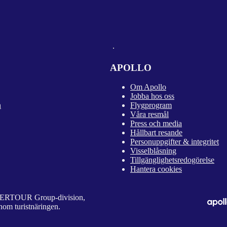
APOLLO
Om Apollo
Jobba hos oss
n
Flygprogram
Våra resmål
Press och media
Hållbart resande
Personuppgifter & integritet
Visselblåsning
Tillgänglighetsredogörelse
Hantera cookies
 DERTOUR Group-division,
nom turistnäringen.