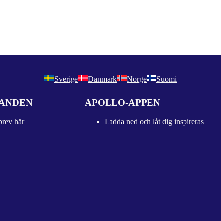
Sverige
Danmark
Norge
Suomi
DANDEN
APOLLO-APPEN
brev här
Ladda ned och låt dig inspireras