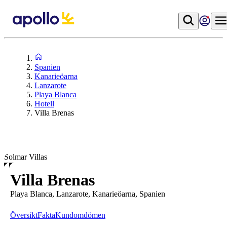
Spanien
Kanarieöarna
Lanzarote
Playa Blanca
Hotell
Villa Brenas
Solmar Villas
Villa Brenas
Playa Blanca, Lanzarote, Kanarieöarna, Spanien
Översikt
Fakta
Kundomdömen