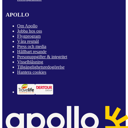
APOLLO
Om Apollo
Jobba hos oss
Flygprogram
Våra resmål
Press och media
Hållbart resande
Personuppgifter & integritet
Visselblåsning
Tillgänglighetsredogörelse
Hantera cookies