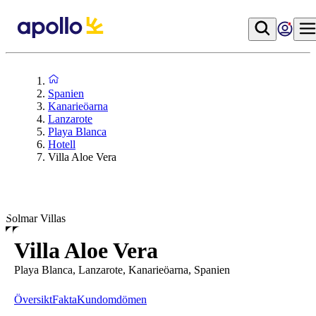
Spanien
Kanarieöarna
Lanzarote
Playa Blanca
Hotell
Villa Aloe Vera
Solmar Villas
Villa Aloe Vera
Playa Blanca, Lanzarote, Kanarieöarna, Spanien
Översikt
Fakta
Kundomdömen