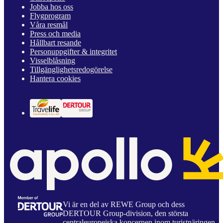
Jobba hos oss
Flygprogram
Våra resmål
Press och media
Hållbart resande
Personuppgifter & integritet
Visselblåsning
Tillgänglighetsredogörelse
Hantera cookies
Vi är en del av REWE Group och dess
DERTOUR Group-division, den största
centraleuropeiska koncernen inom turistnäringen.