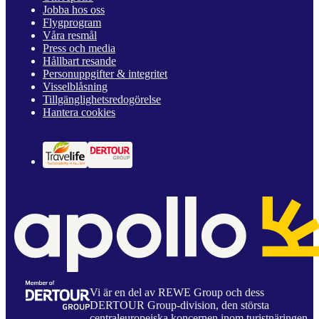
Jobba hos oss
Flygprogram
Våra resmål
Press och media
Hållbart resande
Personuppgifter & integritet
Visselblåsning
Tillgänglighetsredogörelse
Hantera cookies
Vi är en del av REWE Group och dess
DERTOUR Group-division, den största
centraleuropeiska koncernen inom turistnäringen.