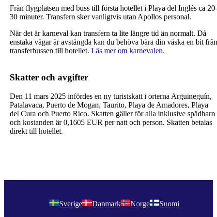
Från flygplatsen med buss till första hotellet i Playa del Inglés ca 20
30 minuter. Transfern sker vanligtvis utan Apollos personal.
När det är karneval kan transfern ta lite längre tid än normalt. Då
enstaka vägar är avstängda kan du behöva bära din väska en bit frå
transferbussen till hotellet.
Läs mer om karnevalen.
Skatter och avgifter
Den 11 mars 2025 infördes en ny turistskatt i orterna Arguineguín,
Patalavaca, Puerto de Mogan, Taurito, Playa de Amadores, Playa
del Cura och Puerto Rico. Skatten gäller för alla inklusive spädbarn
och kostanden är
0,1605 EUR
per natt och person. Skatten betalas
direkt till hotellet.
Sverige
Danmark
Norge
Suomi