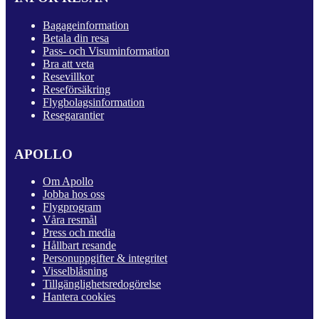
Bagageinformation
Betala din resa
Pass- och Visuminformation
Bra att veta
Resevillkor
Reseförsäkring
Flygbolagsinformation
Resegarantier
APOLLO
Om Apollo
Jobba hos oss
Flygprogram
Våra resmål
Press och media
Hållbart resande
Personuppgifter & integritet
Visselblåsning
Tillgänglighetsredogörelse
Hantera cookies