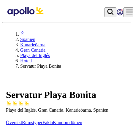
Spanien
Kanarieöarna
Gran Canaria
Playa del Inglés
Hotell
Servatur Playa Bonita
Servatur Playa Bonita
Playa del Inglés, Gran Canaria, Kanarieöarna, Spanien
Översikt
Rumstyper
Fakta
Kundomdömen