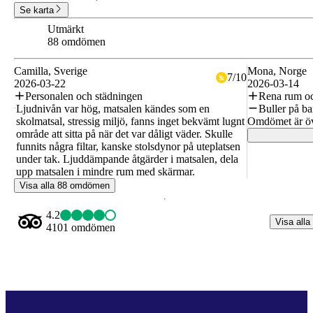
Se karta
Utmärkt
8.5
88 omdömen
Camilla
, Sverige
Mona
, Norge
7
/
10
2026-03-22
2026-03-14
Personalen och städningen
Rena rum oc
Ljudnivån var hög, matsalen kändes som en
Buller på b
skolmatsal, stressig miljö, fanns inget bekvämt lugnt
Omdömet är öv
område att sitta på när det var dåligt väder. Skulle
funnits några filtar, kanske stolsdynor på uteplatsen
under tak. Ljuddämpande åtgärder i matsalen, dela
upp matsalen i mindre rum med skärmar.
Visa alla 88 omdömen
4.2
Visa alla
4101 omdömen