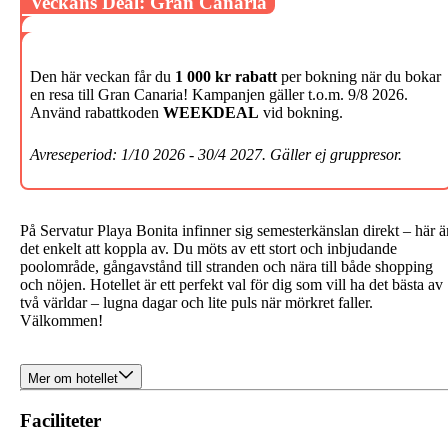
Veckans Deal: Gran Canaria
Den här veckan får du
1 000 kr rabatt
per bokning när du bokar
en resa till Gran Canaria! Kampanjen gäller t.o.m. 9/8 2026.
Använd rabattkoden
WEEKDEAL
vid bokning.
Avreseperiod: 1/10 2026 - 30/4 2027. Gäller ej gruppresor.
På Servatur Playa Bonita infinner sig semesterkänslan direkt
–
här ä
det enkelt att koppla av. Du möts av ett stort och inbjudande
poolområde, gångavstånd till stranden och nära till både shopping
och nöjen. Hotellet är ett perfekt val för dig som vill ha det bästa av
två världar – lugna dagar och lite puls när mörkret faller.
Välkommen!
Mer om hotellet
Faciliteter