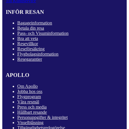
Till Kundservice
INFÖR RESAN
Bagageinformation
Betala din resa
Pass- och Visuminformation
Bra att veta
Resevillkor
Reseförsäkring
Flygbolagsinformation
Resegarantier
APOLLO
Om Apollo
Jobba hos oss
Flygprogram
Våra resmål
Press och media
Hållbart resande
Personuppgifter & integritet
Visselblåsning
Tillgänglighetsredogörelse