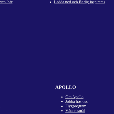
brev här
Ladda ned och låt dig inspireras
APOLLO
Om Apollo
Jobba hos oss
n
Flygprogram
Våra resmål