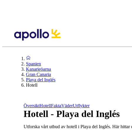
Spanien
Kanarieöarna
Gran Canaria
Playa del Inglés
Hotell
Översikt
Hotell
Fakta
Väder
Utflykter
Hotell - Playa del Inglés
Utforska vårt utbud av hotell i Playa del Inglés. Här hittar d