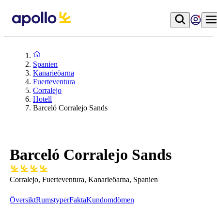
Spanien
Kanarieöarna
Fuerteventura
Corralejo
Hotell
Barceló Corralejo Sands
Barceló Corralejo Sands
Corralejo, Fuerteventura, Kanarieöarna, Spanien
Översikt
Rumstyper
Fakta
Kundomdömen