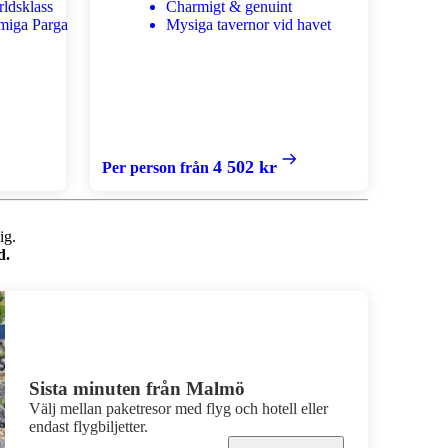
rldsklass
Charmigt & genuint
miga Parga
Mysiga tavernor vid havet
4 502 kr
Per person från
ig.
d.
Sista minuten från Malmö
Välj mellan paketresor med flyg och hotell eller
endast flygbiljetter.