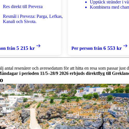
Upptäck stränder i vä
Res direkt till Preveza
Kombinera med char
Resmål i Preveza: Parga, Lefkas,
Kanali och Sivota.
5 215 kr
6 553 kr
son från
Per person från
lj antal resenärer och avresedatum för att hitta en resa som passar just d
åndagar i perioden 11/5–28/9 2026 erbjuds direktflyg till Greklan
lo