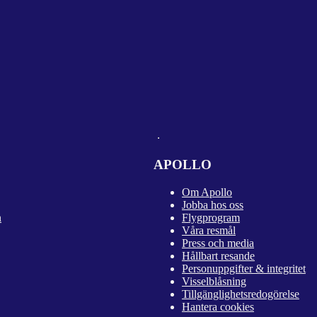
APOLLO
Om Apollo
Jobba hos oss
n
Flygprogram
Våra resmål
Press och media
Hållbart resande
Personuppgifter & integritet
Visselblåsning
Tillgänglighetsredogörelse
Hantera cookies