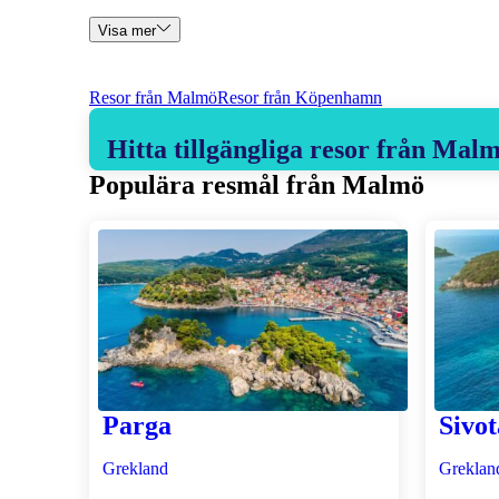
Visa mer
Resor från Malmö
Resor från Köpenhamn
Hitta tillgängliga resor från Mal
Populära resmål från Malmö
Parga
Sivot
Grekland
Greklan