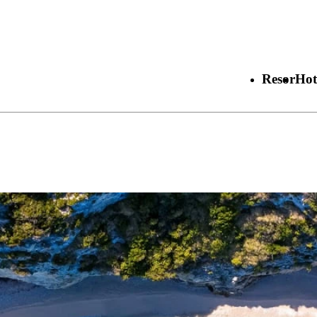
Resor
Hot