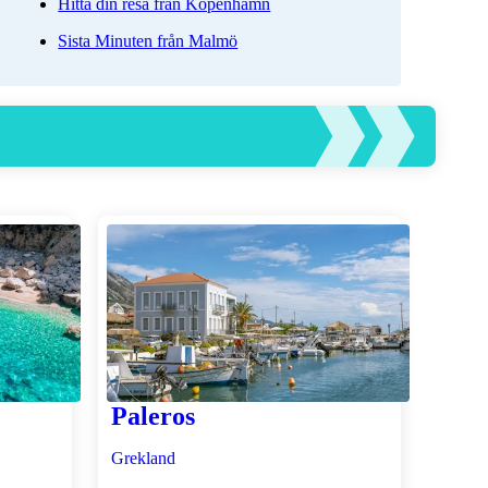
Hitta din resa från Köpenhamn
Sista Minuten från Malmö
Paleros
Grekland