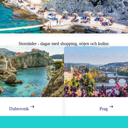
Storstäder - dagar med shopping, nöjen och kultur.
Dubrovnik
Prag