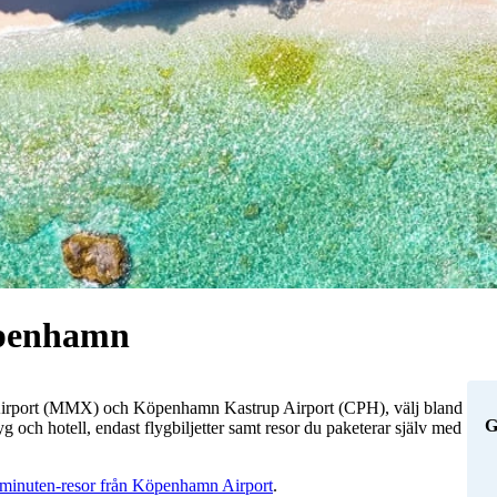
öpenhamn
Airport (MMX) och Köpenhamn Kastrup Airport (CPH), välj bland
G
yg och hotell, endast flygbiljetter samt resor du paketerar själv med
a minuten-resor från Köpenhamn Airport
.