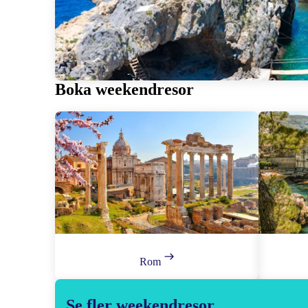
Boka weekendresor
Rom
Se fler weekendresor