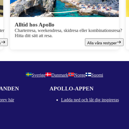
Alltid hos Apollo
ter
Charterresa, weekendresa, skidresa eller kombinationsresa?
Hitta ditt sätt att resa.
s
Alla våra restyper
Sverige
Danmark
Norge
Suomi
DANDEN
APOLLO-APPEN
brev här
Ladda ned och låt dig inspireras