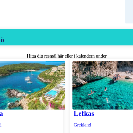
mö
Hitta ditt resmål här eller i kalendern under
a
Lefkas
d
Grekland