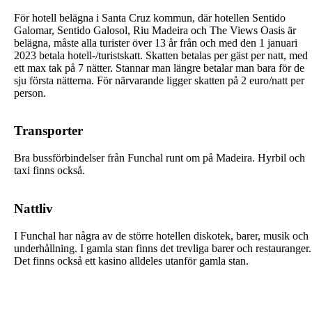
För hotell belägna i Santa Cruz kommun, där hotellen Sentido
Galomar, Sentido Galosol, Riu Madeira och The Views Oasis är
belägna, måste alla turister över 13 år från och med den 1 januari
2023 betala hotell-/turistskatt. Skatten betalas per gäst per natt, med
ett max tak på 7 nätter. Stannar man längre betalar man bara för de
sju första nätterna. För närvarande ligger skatten på 2 euro/natt per
person.
Transporter
Bra bussförbindelser från Funchal runt om på Madeira. Hyrbil och
taxi finns också.
Nattliv
I Funchal har några av de större hotellen diskotek, barer, musik och
underhållning. I gamla stan finns det trevliga barer och restauranger.
Det finns också ett kasino alldeles utanför gamla stan.