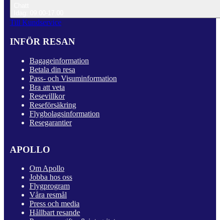
Chatt
Idag: 09.00-17.00
Till Kundservice
INFÖR RESAN
Bagageinformation
Betala din resa
Pass- och Visuminformation
Bra att veta
Resevillkor
Reseförsäkring
Flygbolagsinformation
Resegarantier
APOLLO
Om Apollo
Jobba hos oss
Flygprogram
Våra resmål
Press och media
Hållbart resande