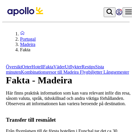
Portugal
Madeira
Fakta
Översikt
Orter
Hotell
Fakta
Väder
Utflykter
Restips
Sista
minuten
Kombinationsresor till Madeira
Flygbiljetter
Långsemester
Fakta - Madeira
Här finns praktisk information som kan vara relevant inför din resa,
såsom valuta, språk, tidsskillnad och andra viktiga förhållanden.
Observera att informationen kan variera beroende på destination.
Transfer till resmålet
Från flygplatsen till de första hotellen i Funchal tar det ca 30