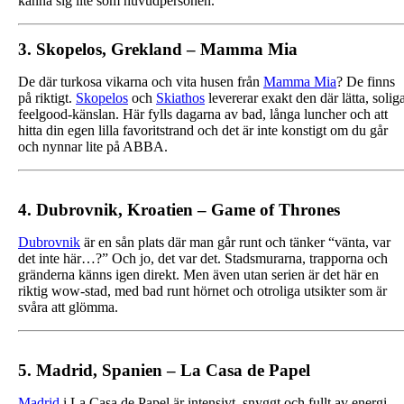
känna sig lite som huvudpersonen.
3. Skopelos, Grekland – Mamma Mia
De där turkosa vikarna och vita husen från
Mamma Mia
? De finns
på riktigt.
Skopelos
och
Skiathos
levererar exakt den där lätta, solig
feelgood‑känslan. Här fylls dagarna av bad, långa luncher och att
hitta din egen lilla favoritstrand och det är inte konstigt om du går
och nynnar lite på ABBA.
4. Dubrovnik, Kroatien – Game of Thrones
Dubrovnik
är en sån plats där man går runt och tänker “vänta, var
det inte här…?” Och jo, det var det. Stadsmurarna, trapporna och
gränderna känns igen direkt. Men även utan serien är det här en
riktig wow‑stad, med bad runt hörnet och otroliga utsikter som är
svåra att glömma.
5. Madrid, Spanien – La Casa de Papel
Madrid
i La Casa de Papel är intensivt, snyggt och fullt av energi,