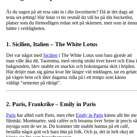
Är du sugen på att resa rakt in i din favoritserie? Då är det dags att
testa set-jetting! Här listar vi tio resmål du vill ha på din bucketlist,
platser som du förmodligen redan sett på skärmen, men som är ännu
bättre i verkligheten.
1. Sicilien, Italien – The White Lotus
Det var något med
Sicilien
i The White Lotus som bara gjorde att
man ville åka dit. Taormina, med otrolig utsikt över havet och Etna i
bakgrunden, blev snabbt en snackis och bokningarna sköt i höjden.
Här dröjer man sig gärna kvar lite längre vid middagen, tar en gelat
på vägen hem och låter dagarna rulla på i ett tempo som känns
väldigt “semester på riktigt”.
2. Paris, Frankrike – Emily in Paris
Paris
har alltid varit Paris, men efter
Emily in Paris
känns allt lite me
filmiskt. Montmartre, små caféer och broarna över Seine är precis så
mysiga som de ser ut. Du kommer rätt snabbt hamna på ett café,
beställa något gott och bara titta på folk. Och ja, det är helt okej att