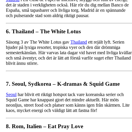
det är staden i verkligheten också. Här rör du dig mellan Banco de
España, små tapasbarer och livliga torg. Madrid är en spännande
och pulserande stad som aldrig riktigt pausar.
6. Thailand – The White Lotus
Säsong 3 av The White Lotus gav
Thailand
ett rejält lyft. Serien
bjuder på lyxiga resorter, tropiska vyer och den där drömmiga
semesterkänslan. Här varvas lata dagar vid havet med livliga kvällar
och små äventyr, och det är lätt att förstå varför suget efter Thailand
blivit ännu större.
7. Seoul, Sydkorea – K‑dramas & Squid Game
Seoul
har blivit ett riktigt hotspot tack vare koreanska serier och
Squid Game har knappast gjort det mindre aktuellt. Här möts
neonljus, street food och platser som känns igen från skärmen. Lite
kaos, mycket energi och väldigt lätt att fastna för!
8. Rom, Italien – Eat Pray Love