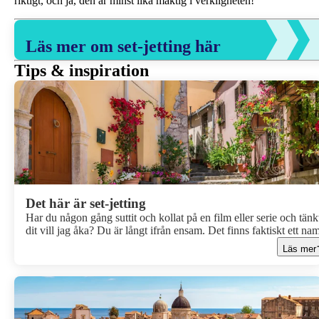
riktigt, och ja, den är minst lika mäktig i verkligheten!
Läs mer om set-jetting här
Tips & inspiration
Det här är set-jetting
Har du någon gång suttit och kollat på en film eller serie och tänk
dit vill jag åka? Du är långt ifrån ensam. Det finns faktiskt ett na
för det: set-jetting. Kort sagt handlar det om att resa till platser du 
Läs mer
på film eller i serier. Från soliga Sicilien i The White Lotus till
kullerstensgatorna i Emily in Paris... och helt plötsligt känns de d
platserna inte så långt bort ändå. Det är också därför trenden bara
fortsätter växa. Filmer och serier påverkar idag våra resval mer än
både sociala medier och traditionell reklam.Här är varför set-jetti