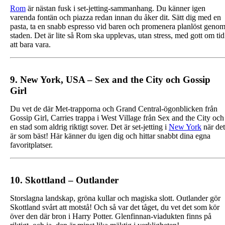
Rom
är nästan fusk i set‑jetting‑sammanhang. Du känner igen
varenda fontän och piazza redan innan du åker dit. Sätt dig med en
pasta, ta en snabb espresso vid baren och promenera planlöst geno
staden. Det är lite så Rom ska upplevas, utan stress, med gott om tid
att bara vara.
9. New York, USA – Sex and the City och Gossip
Girl
Du vet de där Met‑trapporna och Grand Central‑ögonblicken från
Gossip Girl, Carries trappa i West Village från Sex and the City och
en stad som aldrig riktigt sover. Det är set‑jetting i
New York
när det
är som bäst! Här känner du igen dig och hittar snabbt dina egna
favoritplatser.
10. Skottland – Outlander
Storslagna landskap, gröna kullar och magiska slott. Outlander gör
Skottland svårt att motstå! Och så var det tåget, du vet det som kör
över den där bron i Harry Potter. Glenfinnan‑viadukten finns på