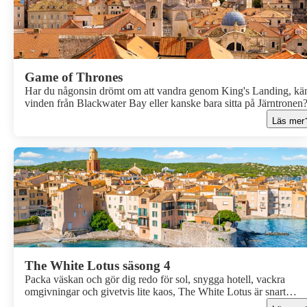
är så hett just nu och varför din nästa resa kanske redan börjat i
soffan.
Game of Thrones
Har du någonsin drömt om att vandra genom King's Landing, kä
vinden från Blackwater Bay eller kanske bara sitta på Järntronen
Då är Dubrovnik, Kroatiens pärla vid Adriatiska havet, precis
Läs mer
platsen för dig! Staden är inte bara känd för sol, bad och fantastis
mat, utan också känd som inspelningsplatsen för den populära tv-
serien Game of Thrones. Här listar vi några platser du inte får mi
att besöka under semestern!
The White Lotus säsong 4
Packa väskan och gör dig redo för sol, snygga hotell, vackra
omgivningar och givetvis lite kaos, The White Lotus är snart
tillbaka! Efter Hawaii, Sicilien och Thailand är det dags att check