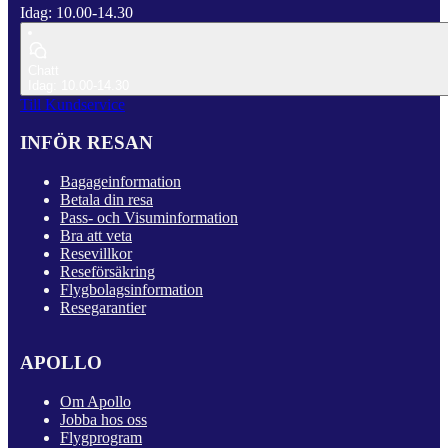
Idag: 10.00-14.30
Chatt
Idag: 10.00-14.30
Till Kundservice
INFÖR RESAN
Bagageinformation
Betala din resa
Pass- och Visuminformation
Bra att veta
Resevillkor
Reseförsäkring
Flygbolagsinformation
Resegarantier
APOLLO
Om Apollo
Jobba hos oss
Flygprogram