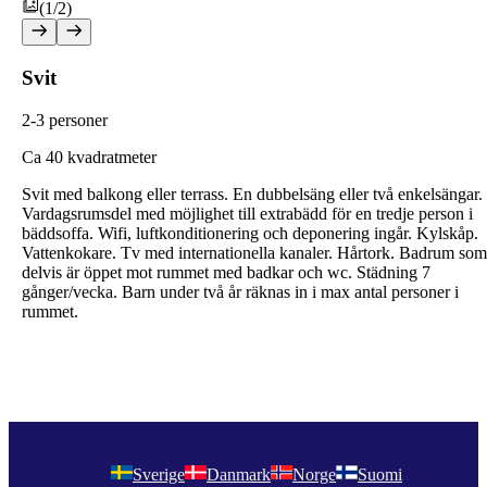
(1/2)
Svit
2-3 personer
C
a 40 kvadratmeter
Svit med balkong eller terrass. En dubbelsäng eller två enkelsängar.
Vardagsrumsdel med möjlighet till extrabädd för en tredje person i
bäddsoffa. Wifi, luftkonditionering och deponering ingår. Kylskåp.
Vattenkokare. Tv med internationella kanaler. Hårtork. Badrum som
delvis är öppet mot rummet med badkar och wc. Städning 7
gånger/vecka. Barn under två år räknas in i max antal personer i
rummet.
Sverige
Danmark
Norge
Suomi