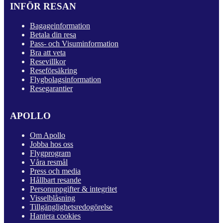
INFÖR RESAN
Bagageinformation
Betala din resa
Pass- och Visuminformation
Bra att veta
Resevillkor
Reseförsäkring
Flygbolagsinformation
Resegarantier
APOLLO
Om Apollo
Jobba hos oss
Flygprogram
Våra resmål
Press och media
Hållbart resande
Personuppgifter & integritet
Visselblåsning
Tillgänglighetsredogörelse
Hantera cookies