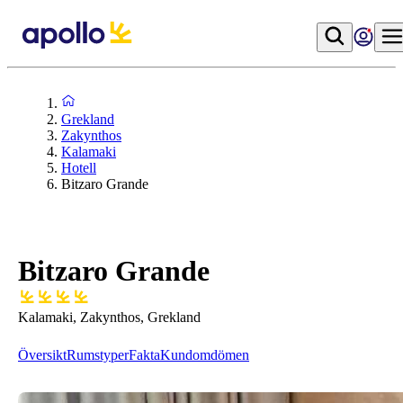
Grekland
Zakynthos
Kalamaki
Hotell
Bitzaro Grande
Bitzaro Grande
Kalamaki, Zakynthos, Grekland
Översikt
Rumstyper
Fakta
Kundomdömen