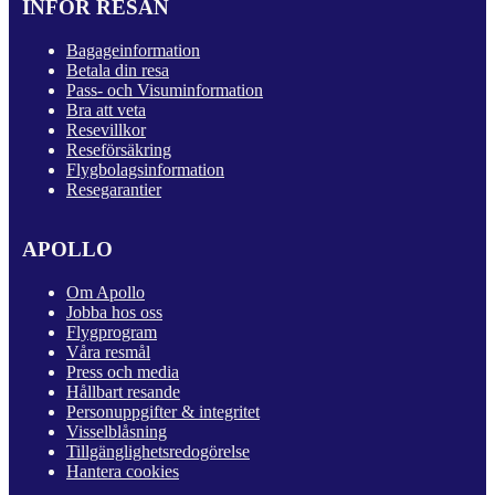
INFÖR RESAN
Bagageinformation
Betala din resa
Pass- och Visuminformation
Bra att veta
Resevillkor
Reseförsäkring
Flygbolagsinformation
Resegarantier
APOLLO
Om Apollo
Jobba hos oss
Flygprogram
Våra resmål
Press och media
Hållbart resande
Personuppgifter & integritet
Visselblåsning
Tillgänglighetsredogörelse
Hantera cookies