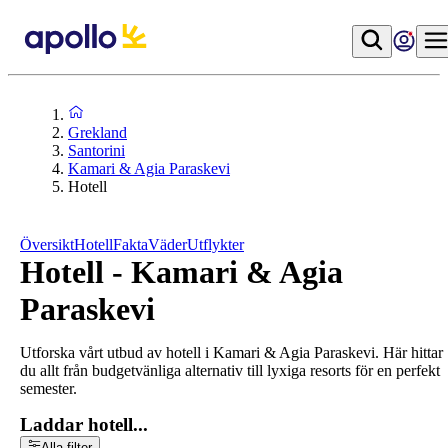
Grekland
Santorini
Kamari & Agia Paraskevi
Hotell
Översikt
Hotell
Fakta
Väder
Utflykter
Hotell - Kamari & Agia
Paraskevi
Utforska vårt utbud av hotell i Kamari & Agia Paraskevi. Här hittar
du allt från budgetvänliga alternativ till lyxiga resorts för en perfekt
semester.
Laddar hotell...
Alla filter