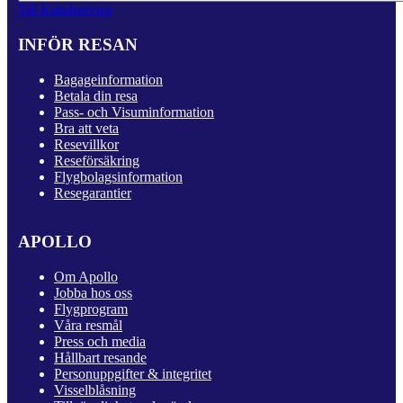
Till Kundservice
INFÖR RESAN
Bagageinformation
Betala din resa
Pass- och Visuminformation
Bra att veta
Resevillkor
Reseförsäkring
Flygbolagsinformation
Resegarantier
APOLLO
Om Apollo
Jobba hos oss
Flygprogram
Våra resmål
Press och media
Hållbart resande
Personuppgifter & integritet
Visselblåsning