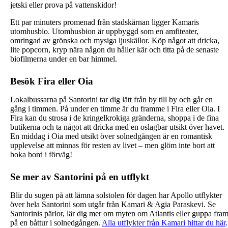
jetski eller prova på vattenskidor!
Ett par minuters promenad från stadskärnan ligger Kamaris
utomhusbio. Utomhusbion är uppbyggd som en amfiteater,
omringad av grönska och mysiga ljuskällor. Köp något att dricka,
lite popcorn, kryp nära någon du håller kär och titta på de senaste
biofilmerna under en bar himmel.
Besök Fira eller Oia
Lokalbussarna på Santorini tar dig lätt från by till by och går en
gång i timmen. På under en timme är du framme i Fira eller Oia. I
Fira kan du strosa i de kringelkrokiga gränderna, shoppa i de fina
butikerna och ta något att dricka med en oslagbar utsikt över havet.
En middag i Oia med utsikt över solnedgången är en romantisk
upplevelse att minnas för resten av livet – men glöm inte bort att
boka bord i förväg!
Se mer av Santorini på en utflykt
Blir du sugen på att lämna solstolen för dagen har Apollo utflykter
över hela Santorini som utgår från Kamari & Agia Paraskevi. Se
Santorinis pärlor, lär dig mer om myten om Atlantis eller guppa fra
på en båttur i solnedgången.
Alla utflykter från Kamari hittar du här
.