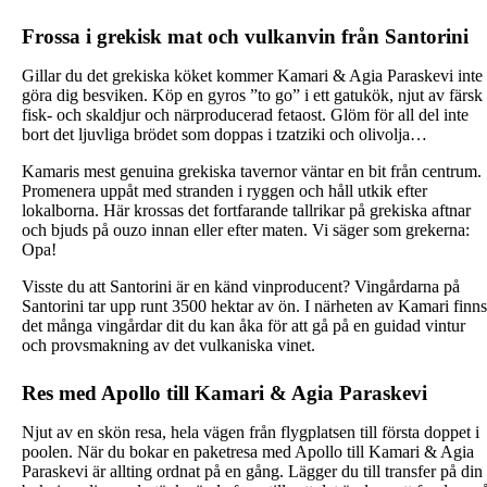
Frossa i grekisk mat och vulkanvin från Santorini
Gillar du det grekiska köket kommer Kamari & Agia Paraskevi inte
göra dig besviken. Köp en gyros ”to go” i ett gatukök, njut av färsk
fisk- och skaldjur och närproducerad fetaost. Glöm för all del inte
bort det ljuvliga brödet som doppas i tzatziki och olivolja…
Kamaris mest genuina grekiska tavernor väntar en bit från centrum.
Promenera uppåt med stranden i ryggen och håll utkik efter
lokalborna. Här krossas det fortfarande tallrikar på grekiska aftnar
och bjuds på ouzo innan eller efter maten. Vi säger som grekerna:
Opa!
Visste du att Santorini är en känd vinproducent? Vingårdarna på
Santorini tar upp runt 3500 hektar av ön. I närheten av Kamari finns
det många vingårdar dit du kan åka för att gå på en guidad vintur
och provsmakning av det vulkaniska vinet.
Res med Apollo till Kamari & Agia Paraskevi
Njut av en skön resa, hela vägen från flygplatsen till första doppet i
poolen. När du bokar en paketresa med Apollo till Kamari & Agia
Paraskevi är allting ordnat på en gång. Lägger du till transfer på din