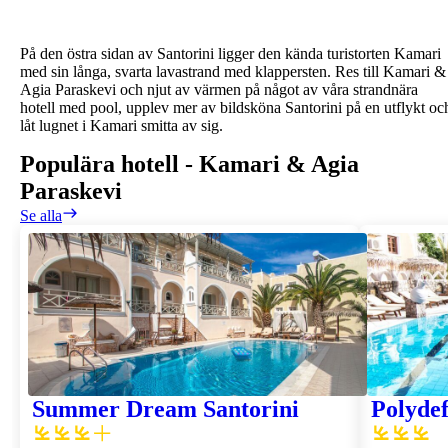
På den östra sidan av Santorini ligger den kända turistorten Kamari
med sin långa, svarta lavastrand med klappersten. Res till Kamari &
Agia Paraskevi och njut av värmen på något av våra strandnära
hotell med pool, upplev mer av bildsköna Santorini på en utflykt oc
låt lugnet i Kamari smitta av sig.
Populära hotell
-
Kamari & Agia
Paraskevi
Se alla
Summer Dream Santorini
Polydef