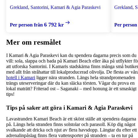
Grekland, Santorini, Kamari & Agia Paraskevi
Grekland, S
6 792 kr
Per person från
Per person
Mer om resmålet
I Kamari & Agia Paraskevi kan du spendera dagarna precis som du
vill: sola, slappa och bada på Kamari Beach eller åka på utflykter fö
att utforska Santorini. I Kamaris stadskärna finns många små butike
med allt från stråhattar till lokalproducerad olivolja. De flesta av vår
hotell i Kamari
ligger nära stranden. Längs hela strandpromenaden
trängs uteserveringar där du kan släcka törsten. Vågar du prova en
lokal maträtt? Friterad ost – Saganaki – med honung är ett smaskigt
tips!
Tips på saker att göra i Kamari & Agia Paraskevi
Lavastranden Kamari Beach är ett skönt ställe att spendera dagarna
på. Längs hela stranden finns solstolar och parasoll. Köp dig något
svalkande att dricka och njut av flera havsdopp. Längtar du efter ett
adrenalinpåslag finns flera vattensporter på stranden – ta en tur på