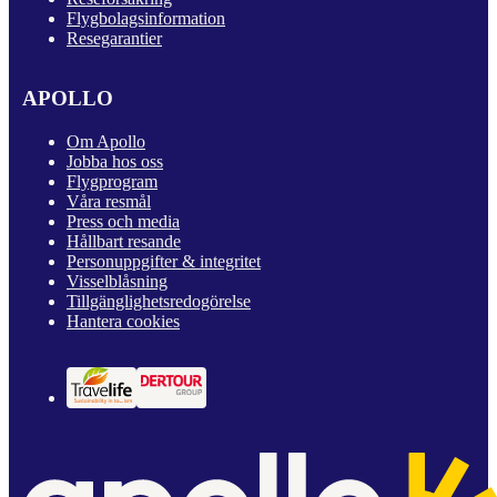
Flygbolagsinformation
Resegarantier
APOLLO
Om Apollo
Jobba hos oss
Flygprogram
Våra resmål
Press och media
Hållbart resande
Personuppgifter & integritet
Visselblåsning
Tillgänglighetsredogörelse
Hantera cookies