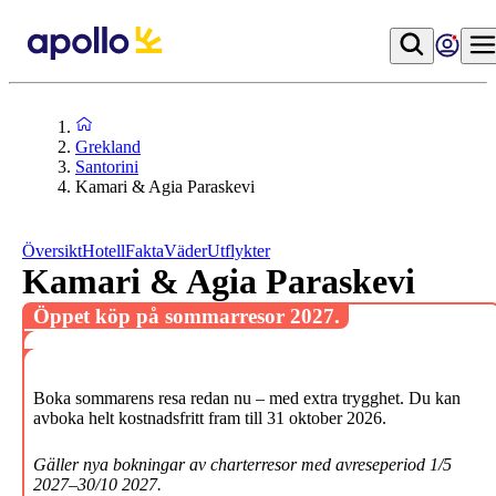
Grekland
Santorini
Kamari & Agia Paraskevi
Översikt
Hotell
Fakta
Väder
Utflykter
Kamari & Agia Paraskevi
Öppet köp på sommarresor 2027.
Boka sommarens resa redan nu – med extra trygghet. Du kan
avboka helt kostnadsfritt fram till 31 oktober 2026.
Gäller nya bokningar av charterresor med avreseperiod 1/5
2027–30/10 2027.