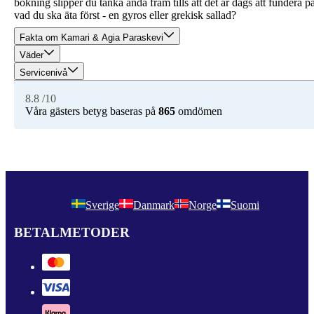
bokning slipper du tänka ända fram tills att det är dags att fundera p
vad du ska äta först - en gyros eller grekisk sallad?
Fakta om Kamari & Agia Paraskevi
Väder
Servicenivå
8.8
/10
Våra gästers betyg baseras på
865
omdömen
Sverige
Danmark
Norge
Suomi
BETALMETODER