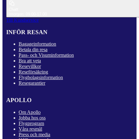
Chatt
Imorgon: 09.00-17.00
Till Kundservice
INFÖR RESAN
Bagageinformation
Betala din resa
Pass- och Visuminformation
Bra att veta
Resevillkor
Reseförsäkring
Flygbolagsinformation
Resegarantier
APOLLO
Om Apollo
Jobba hos oss
Flygprogram
Våra resmål
Press och media