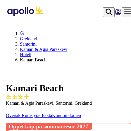
Grekland
Santorini
Kamari & Agia Paraskevi
Hotell
Kamari Beach
Kamari Beach
Kamari & Agia Paraskevi, Santorini, Grekland
Översikt
Rumstyper
Fakta
Kundomdömen
Öppet köp på sommarresor 2027.