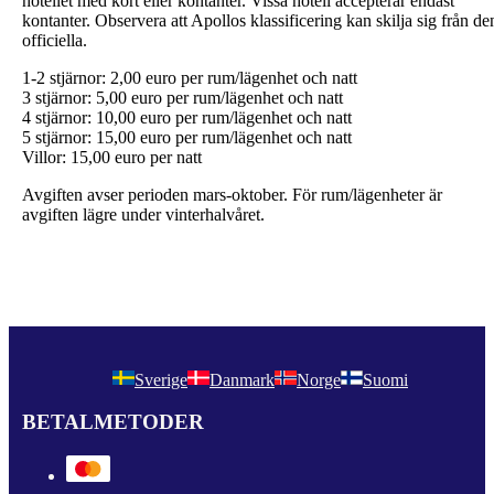
hotellet med kort eller kontanter. Vissa hotell accepterar endast
kontanter. Observera att Apollos klassificering kan skilja sig från de
officiella.
1-2 stjärnor: 2,00 euro per rum/lägenhet och natt
3 stjärnor: 5,00 euro per rum/lägenhet och natt
4 stjärnor: 10,00 euro per rum/lägenhet och natt
5 stjärnor: 15,00 euro per rum/lägenhet och natt
Villor: 15,00 euro per natt
Avgiften avser perioden mars-oktober. För rum/lägenheter är
avgiften lägre under vinterhalvåret.
Sverige
Danmark
Norge
Suomi
BETALMETODER