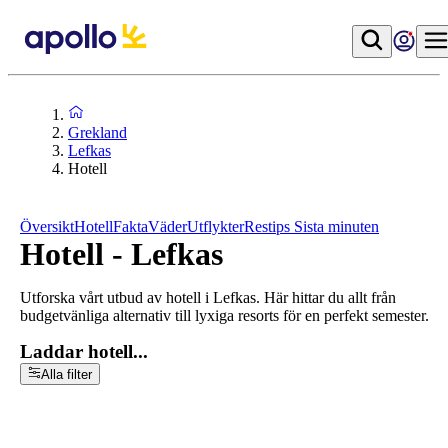
Grekland
Lefkas
Hotell
Översikt
Hotell
Fakta
Väder
Utflykter
Restips
Sista minuten
Hotell - Lefkas
Utforska vårt utbud av hotell i Lefkas. Här hittar du allt från
budgetvänliga alternativ till lyxiga resorts för en perfekt semester.
Laddar hotell...
Alla filter