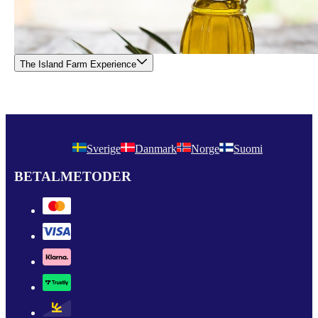
The Island Farm Experience
Sverige
Danmark
Norge
Suomi
BETALMETODER