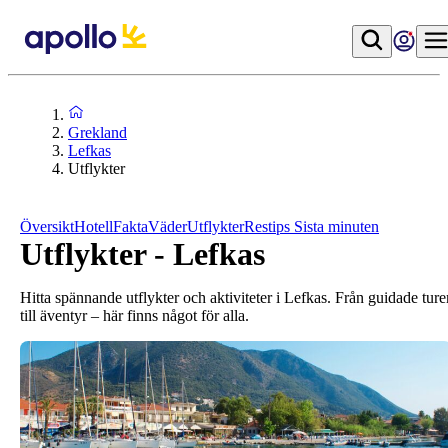
Grekland
Lefkas
Utflykter
Översikt
Hotell
Fakta
Väder
Utflykter
Restips
Sista minuten
Utflykter - Lefkas
Hitta spännande utflykter och aktiviteter i Lefkas. Från guidade ture
till äventyr – här finns något för alla.