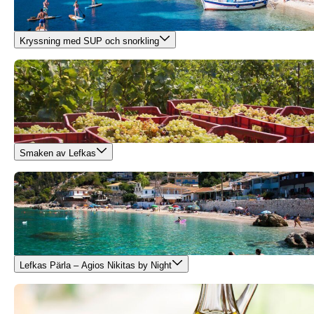
Kryssning med SUP och snorkling
Smaken av Lefkas
Lefkas Pärla – Agios Nikitas by Night