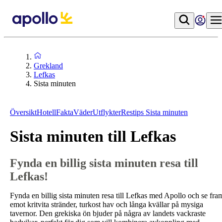
Grekland
Lefkas
Sista minuten
Översikt
Hotell
Fakta
Väder
Utflykter
Restips
Sista minuten
Sista minuten till Lefkas
Fynda en billig sista minuten resa till
Lefkas!
Fynda en billig sista minuten resa till Lefkas med Apollo och se fra
emot kritvita stränder, turkost hav och långa kvällar på mysiga
tavernor. Den grekiska ön bjuder på några av landets vackraste