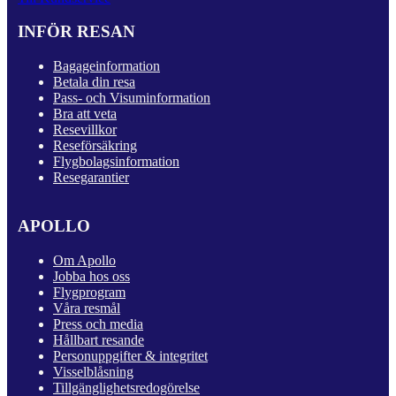
INFÖR RESAN
Bagageinformation
Betala din resa
Pass- och Visuminformation
Bra att veta
Resevillkor
Reseförsäkring
Flygbolagsinformation
Resegarantier
APOLLO
Om Apollo
Jobba hos oss
Flygprogram
Våra resmål
Press och media
Hållbart resande
Personuppgifter & integritet
Visselblåsning
Tillgänglighetsredogörelse