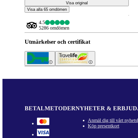
Visa original
Visa alla 65 omdömen
4.5
5286 omdömen
Utmärkelser och certifikat
BETALMETODER
NYHETER & ERBJU
Anmäl dig till vårt nyhets
Köp presentkort