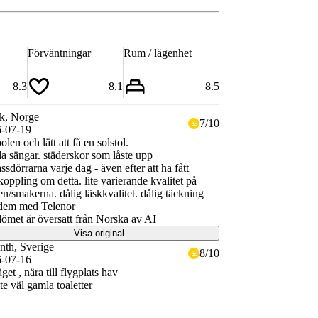
Förväntningar
Rum / lägenhet
8.3
8.1
8.5
k
, Norge
7
/
10
-07-19
olen och lätt att få en solstol.
a sängar. städerskor som låste upp
assdörrarna varje dag - även efter att ha fått
koppling om detta. lite varierande kvalitet på
n/smakerna. dålig läskkvalitet. dålig täckning
 dem med Telenor
met är översatt från Norska av AI
Visa original
nth
, Sverige
8
/
10
-07-16
get , nära till flygplats hav
te väl gamla toaletter