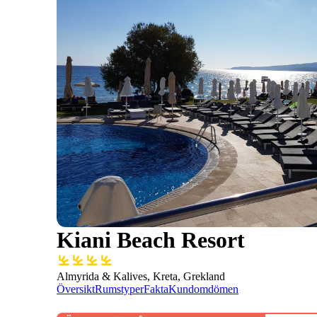
Kiani Beach Resort
Almyrida & Kalives, Kreta, Grekland
Översikt
Rumstyper
Fakta
Kundomdömen