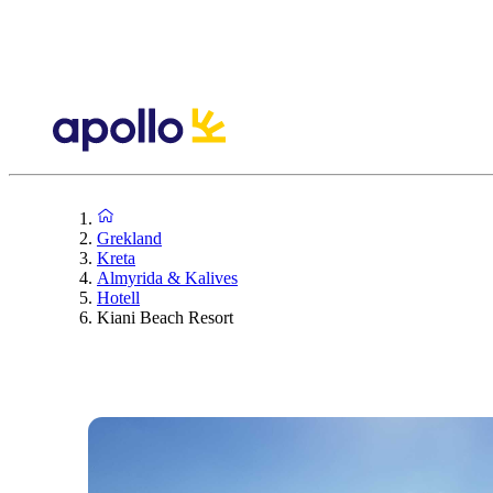
Grekland
Kreta
Almyrida & Kalives
Hotell
Kiani Beach Resort