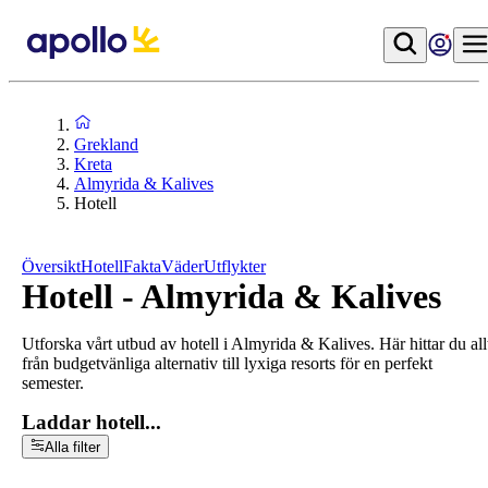
Grekland
Kreta
Almyrida & Kalives
Hotell
Översikt
Hotell
Fakta
Väder
Utflykter
Hotell - Almyrida & Kalives
Utforska vårt utbud av hotell i Almyrida & Kalives. Här hittar du all
från budgetvänliga alternativ till lyxiga resorts för en perfekt
semester.
Laddar hotell...
Alla filter