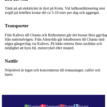
Tänk på att elektricitet är dyrt på Kreta. Vid luftkonditionering mot
avgift på hotellen kostar det ca 5-10 euro per dag och aggregat.
Transporter
Från Kalives till Chania och Rethymnon går det bussar flera ggr/da
från nationalvägen. Från Almyrida går lokalbussen till Chania stad
några gånger/dag via Kalives. På båda orterna finns taxibilar och
möjlighet att hyra bil, motorcykel eller moped.
Nattliv
Nöjeslivet är lugnt och koncentreras till restauranger, caféer och
barer.
Sverige
Danmark
Norge
Suomi