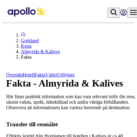
Grekland
Kreta
Almyrida & Kalives
Fakta
Översikt
Hotell
Fakta
Väder
Utflykter
Fakta - Almyrida & Kalives
Här finns praktisk information som kan vara relevant inför din resa,
såsom valuta, språk, tidsskillnad och andra viktiga förhållanden.
Observera att informationen kan variera beroende på destination.
Transfer till resmålet
Effektiv körtid från flygplatsen till hotellen i Kalives är ca 40