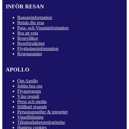
INFÖR RESAN
Bagageinformation
Betala din resa
Pass- och Visuminformation
Bra att veta
Resevillkor
Reseförsäkring
Flygbolagsinformation
Resegarantier
APOLLO
Om Apollo
Jobba hos oss
Flygprogram
Våra resmål
Press och media
Hållbart resande
Personuppgifter & integritet
Visselblåsning
Tillgänglighetsredogörelse
Hantera cookies