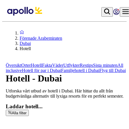
Förenade Arabemiraten
Dubai
Hotell
Översikt
Orter
Hotell
Fakta
Väder
Utflykter
Restips
Sista minuten
All
inclusive
Hotell för par i Dubai
Familjehotell i Dubai
Flyg till Dubai
Hotell - Dubai
Utforska vårt utbud av hotell i Dubai. Här hittar du allt från
budgetvänliga alternativ till lyxiga resorts för en perfekt semester.
Laddar hotell...
Alla filter