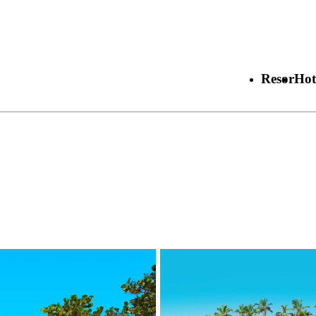
Resor
Hot