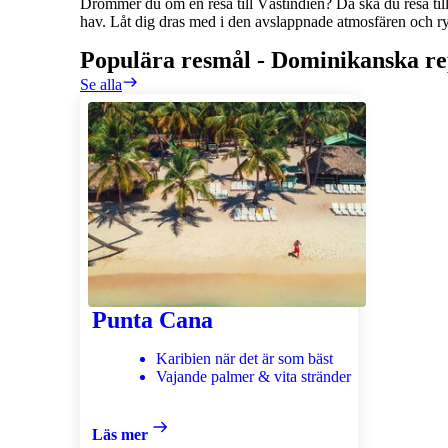
Drömmer du om en resa till Västindien? Då ska du resa til
hav. Låt dig dras med i den avslappnade atmosfären och 
Populära resmål
-
Dominikanska re
Se alla
Punta Cana
Karibien när det är som bäst
Vajande palmer & vita stränder
Läs mer