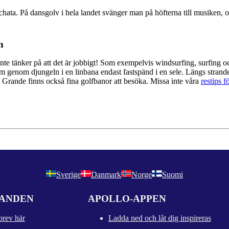
a. På dansgolv i hela landet svänger man på höfterna till musiken, och
n
nte tänker på att det är jobbigt! Som exempelvis windsurfing, surfing och 
m genom djungeln i en linbana endast fastspänd i en sele. Längs stranden
a Grande finns också fina golfbanor att besöka. Missa inte våra
restips f
Sverige
Danmark
Norge
Suomi
DANDEN
APOLLO-APPEN
brev här
Ladda ned och låt dig inspireras