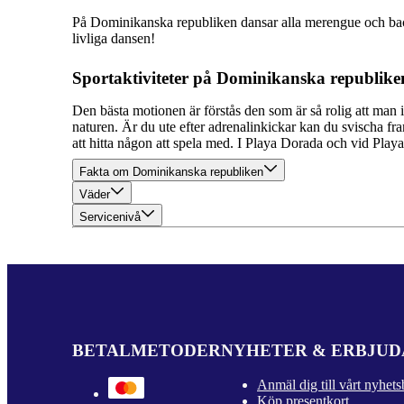
På Dominikanska republiken dansar alla merengue och bachat
livliga dansen!
Sportaktiviteter på Dominikanska republike
Den bästa motionen är förstås den som är så rolig att man i
naturen. Är du ute efter adrenalinkickar kan du svischa fra
att hitta någon att spela med. I Playa Dorada och vid Play
Fakta om Dominikanska republiken
Väder
Servicenivå
BETALMETODER
NYHETER & ERBJU
Anmäl dig till vårt nyhets
Köp presentkort