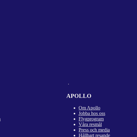
APOLLO
Om Apollo
Jobba hos oss
n
Flygprogram
Våra resmål
Press och media
Hållbart resande