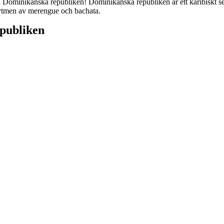
l Dominikanska republiken! Dominikanska republiken är ett karibiskt sem
rytmen av merengue och bachata.
publiken