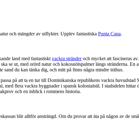
atur och mängder av utflykter. Upplev fantastiska
Punta Cana
.
kande land med fantastiskt
vackra stränder
och mycket att fascineras av.
ska se ut, med orörd natur och kokosnötspalmer längs stränderna. En an
te sand du kan tänka dig, och mitt på finns några mindre trähus.
passa på att ta en tur till Dominikanska republikens vackra huvudsta
l, med flera vackra byggnader i spansk kolonialstil. I stadsdelen hittar
kprov och en inblick i rommens historia.
reskassan blir alltför ansträngd. Om du provar att äta på någon av de små