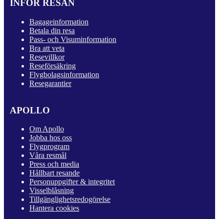
INFÖR RESAN
Bagageinformation
Betala din resa
Pass- och Visuminformation
Bra att veta
Resevillkor
Reseförsäkring
Flygbolagsinformation
Resegarantier
APOLLO
Om Apollo
Jobba hos oss
Flygprogram
Våra resmål
Press och media
Hållbart resande
Personuppgifter & integritet
Visselblåsning
Tillgänglighetsredogörelse
Hantera cookies