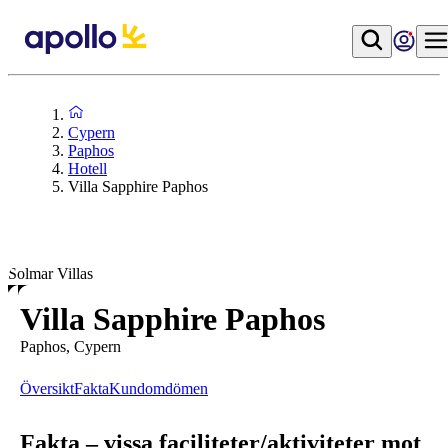
Cypern
Paphos
Hotell
Villa Sapphire Paphos
Solmar Villas
Villa Sapphire Paphos
Paphos, Cypern
Översikt
Fakta
Kundomdömen
Fakta – vissa faciliteter/aktiviteter mot