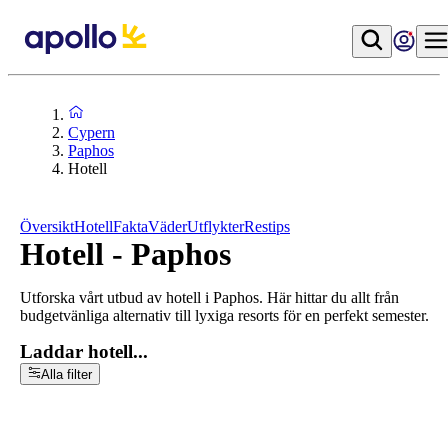
Cypern
Paphos
Hotell
Översikt
Hotell
Fakta
Väder
Utflykter
Restips
Hotell - Paphos
Utforska vårt utbud av hotell i Paphos. Här hittar du allt från
budgetvänliga alternativ till lyxiga resorts för en perfekt semester.
Laddar hotell...
Alla filter