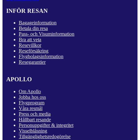
INFÖR RESAN
Bagageinformation
Betala din resa
Pass- och Visuminformation
Bra att veta
Resevillkor
Reseförsäkring
Flygbolagsinformation
Resegarantier
APOLLO
Om Apollo
Jobba hos oss
Flygprogram
Våra resmål
Press och media
Hållbart resande
Personuppgifter & integritet
Visselblåsning
Tillgänglighetsredogörelse