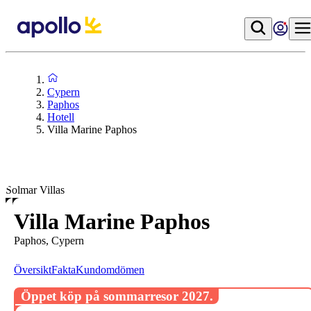
Cypern
Paphos
Hotell
Villa Marine Paphos
Solmar Villas
Villa Marine Paphos
Paphos, Cypern
Översikt
Fakta
Kundomdömen
Öppet köp på sommarresor 2027.