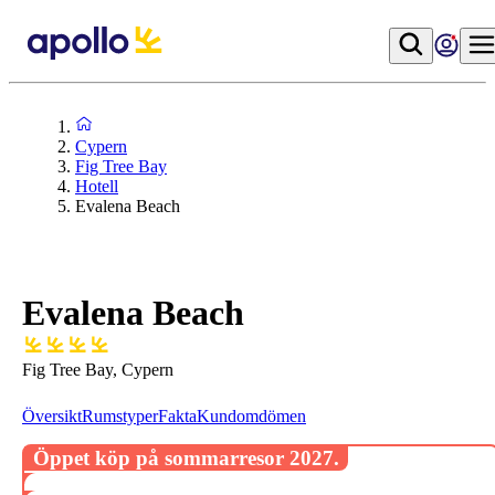
Cypern
Fig Tree Bay
Hotell
Evalena Beach
Evalena Beach
Fig Tree Bay, Cypern
Översikt
Rumstyper
Fakta
Kundomdömen
Öppet köp på sommarresor 2027.