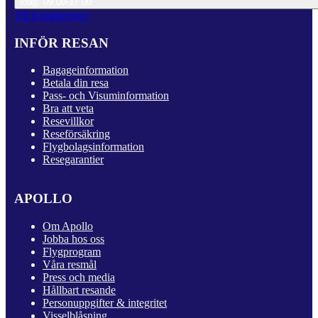
Idag: 09.00-17.00
Till Kundservice
INFÖR RESAN
Bagageinformation
Betala din resa
Pass- och Visuminformation
Bra att veta
Resevillkor
Reseförsäkring
Flygbolagsinformation
Resegarantier
APOLLO
Om Apollo
Jobba hos oss
Flygprogram
Våra resmål
Press och media
Hållbart resande
Personuppgifter & integritet
Visselblåsning