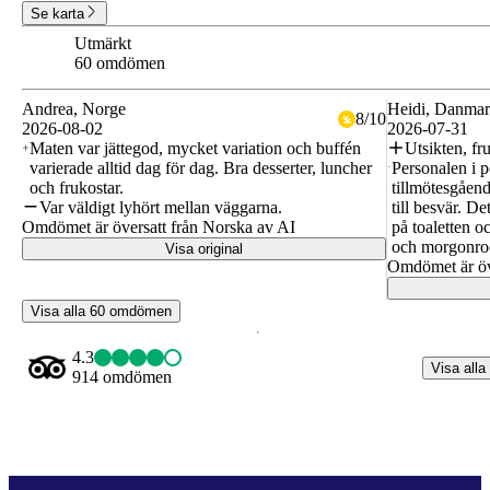
Se karta
Utmärkt
8.9
60 omdömen
Andrea
, Norge
Heidi
, Danma
8
/
10
2026-08-02
2026-07-31
Maten var jättegod, mycket variation och buffén
Utsikten, fr
varierade alltid dag för dag. Bra desserter, luncher
Personalen i p
och frukostar.
tillmötesgåen
Var väldigt lyhört mellan väggarna.
till besvär. De
Omdömet är översatt från Norska av AI
på toaletten o
och morgonro
Visa original
Omdömet är öv
Visa alla 60 omdömen
4.3
Visa alla
914 omdömen