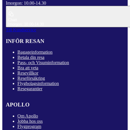
Imorgon: 10.00-14.30
Chatt
Imorgon: 10.00-14.30
Till Kundservice
INFÖR RESAN
Bagageinformation
Betala din resa
Pass- och Visuminformation
Bra att veta
Resevillkor
Reseförsäkring
Flygbolagsinformation
Resegarantier
APOLLO
Om Apollo
Jobba hos oss
Flygprogram