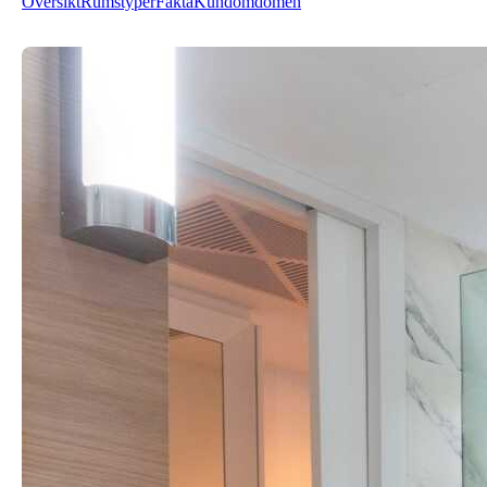
Översikt
Rumstyper
Fakta
Kundomdömen