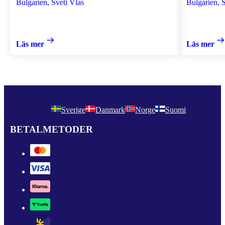
Bulgarien, Sveti Vlas
Bulgarien, 
Läs mer
Läs mer
Sverige
Danmark
Norge
Suomi
BETALMETODER