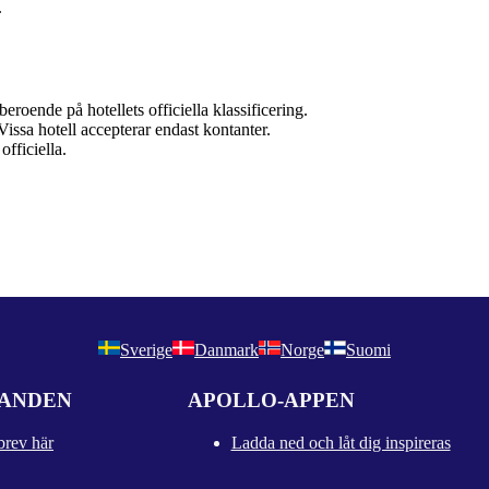
.
roende på hotellets officiella klassificering.
 Vissa hotell accepterar endast kontanter.
officiella.
Sverige
Danmark
Norge
Suomi
DANDEN
APOLLO-APPEN
brev här
Ladda ned och låt dig inspireras