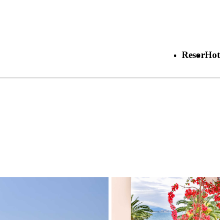
Resor
Hot