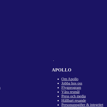
APOLLO
Om Apollo
Jobba hos oss
n
Flygprogram
Våra resmål
Press och media
Hållbart resande
Personuppgifter & integritet