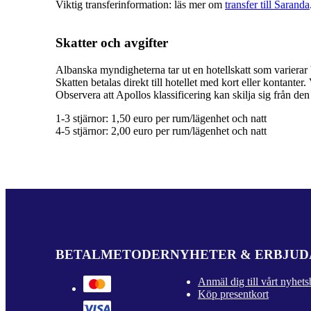
Viktig transferinformation: läs mer om
transfer till Saranda
Skatter och avgifter
Albanska myndigheterna tar ut en hotellskatt som varierar be
Skatten betalas direkt till hotellet med kort eller kontanter.
Observera att Apollos klassificering kan skilja sig från den 
1-3 stjärnor: 1,50 euro per rum/lägenhet och natt
4-5 stjärnor: 2,00 euro per rum/lägenhet och natt
BETALMETODER
NYHETER & ERBJU
Anmäl dig till vårt nyhets
Köp presentkort