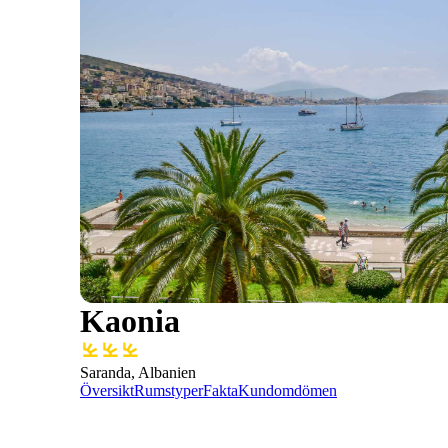
Kaonia
Saranda, Albanien
Översikt
Rumstyper
Fakta
Kundomdömen