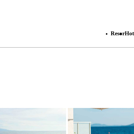
Resor
Hot