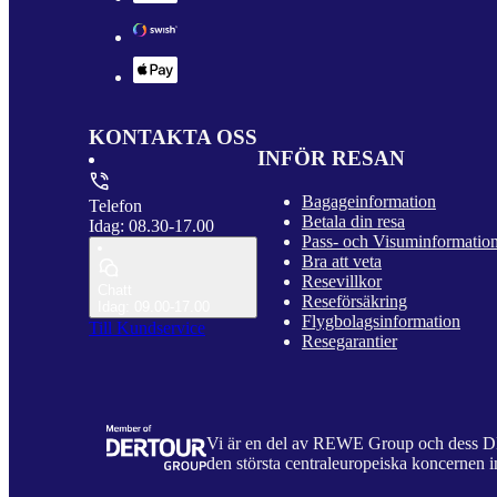
KONTAKTA OSS
INFÖR RESAN
Bagageinformation
Telefon
Betala din resa
Idag: 08.30-17.00
Pass- och Visuminformatio
Bra att veta
Resevillkor
Chatt
Reseförsäkring
Idag: 09.00-17.00
Flygbolagsinformation
Till Kundservice
Resegarantier
Vi är en del av REWE Group och dess
den största centraleuropeiska koncernen i