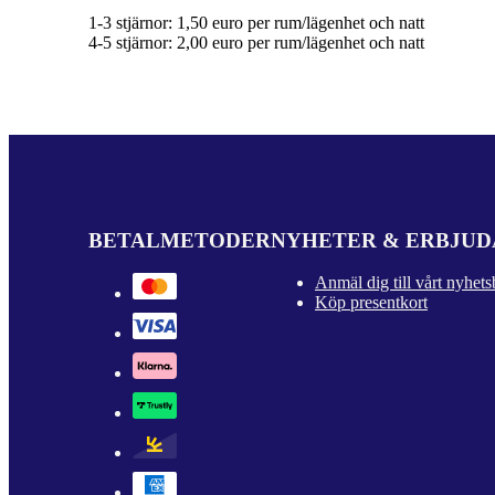
1-3 stjärnor: 1,50 euro per rum/lägenhet och natt
4-5 stjärnor: 2,00 euro per rum/lägenhet och natt
BETALMETODER
NYHETER & ERBJU
Anmäl dig till vårt nyhets
Köp presentkort