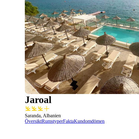
Jaroal
Saranda, Albanien
Översikt
Rumstyper
Fakta
Kundomdömen