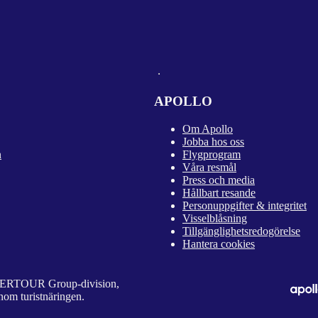
APOLLO
Om Apollo
Jobba hos oss
n
Flygprogram
Våra resmål
Press och media
Hållbart resande
Personuppgifter & integritet
Visselblåsning
Tillgänglighetsredogörelse
Hantera cookies
 DERTOUR Group-division,
nom turistnäringen.