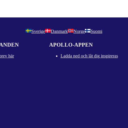
Sverige
Danmark
Norge
Suomi
DANDEN
APOLLO-APPEN
brev här
Ladda ned och låt dig inspireras