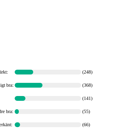
ärkt
:
(248)
igt bra
:
(368)
(141)
re bra
:
(55)
erkänt
:
(66)