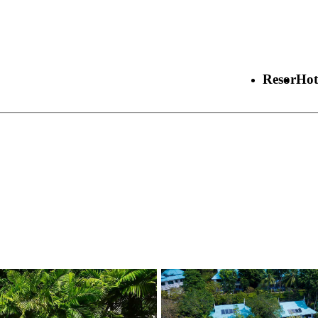
Resor
Hot