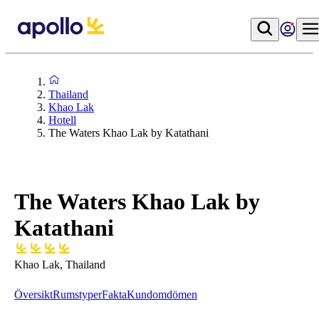
Thailand
Khao Lak
Hotell
The Waters Khao Lak by Katathani
The Waters Khao Lak by
Katathani
Khao Lak, Thailand
Översikt
Rumstyper
Fakta
Kundomdömen