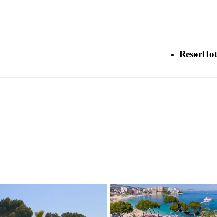
Resor
Hot