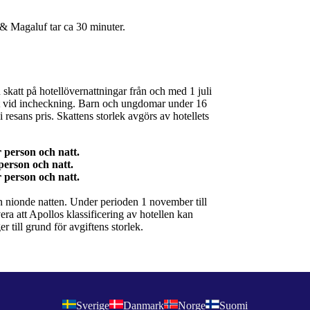
 & Magaluf tar ca 30 minuter.
skatt på hotellövernattningar från och med 1 juli
llet vid incheckning. Barn och ungdomar under 16
i resans pris. Skattens storlek avgörs av hotellets
r person och natt.
person och natt.
en nionde natten. Under perioden 1 november till
ra att Apollos klassificering av hotellen kan
er till grund för avgiftens storlek.
Sverige
Danmark
Norge
Suomi