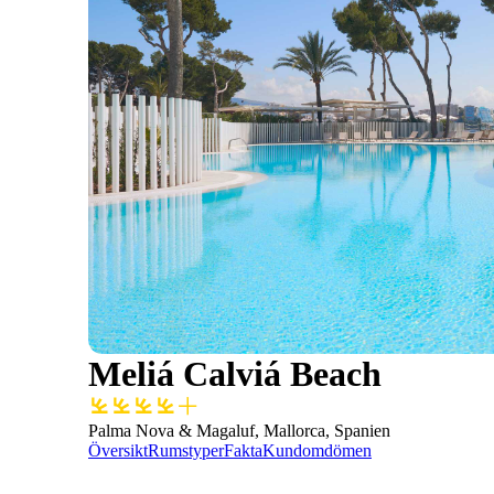
Meliá Calviá Beach
Palma Nova & Magaluf, Mallorca, Spanien
Översikt
Rumstyper
Fakta
Kundomdömen